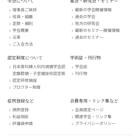
学会について
集会・研究会・セミナー
理事長ご挨拶
最新の学会開催情報
役員・組織
過去の学会
定款・細則
地方の研究会
学会概要
最新のセミナー開催情報
沿革
過去のセミナー
ご入会方法
認定制度について
学術誌・刊行物
日本産科婦人科内視鏡学会認
学会誌
定腹腔鏡・子宮鏡技術認定医
刊行物
認定研修施設
プロクター制度
症例登録など
会員専用・リンク集など
病例登録
会員限定ページ
利益相反
関連学会・リンク集
評議員申請
プライバシーポリシー